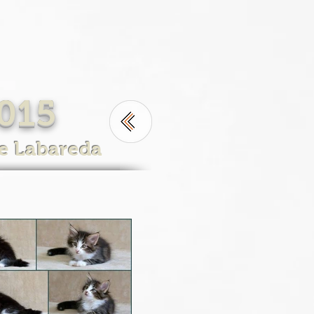
2015
re Labareda