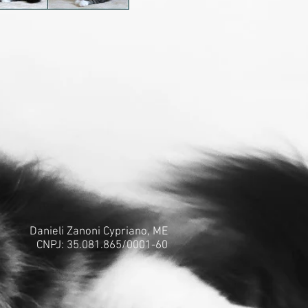
Danieli Zanoni Cypriano, ME
CNPJ: 35.081.865/0001-60