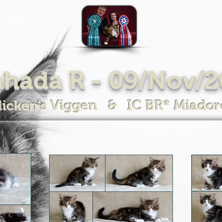
hada R - 09/Nov/
licken's Viggen & IC BR* Miado