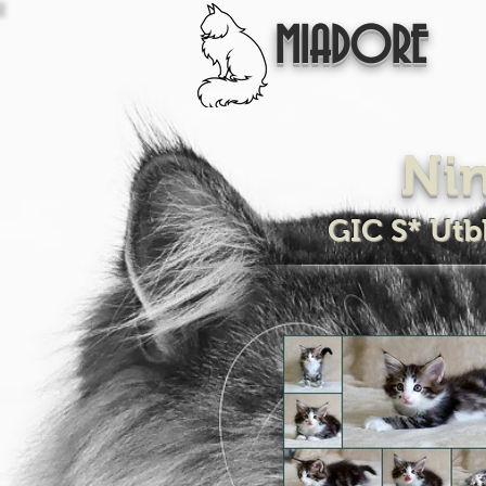
MIADORE
Nin
GIC S* Utb