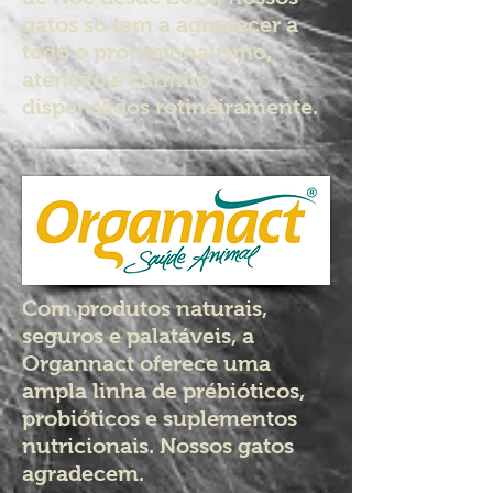
gatos só tem a agradecer a
todo o profissionalismo,
atenção e carinho
dispensados rotineiramente.
Com produtos naturais,
seguros e palatáveis, a
Organnact oferece uma
ampla linha de prébióticos,
probióticos e suplementos
nutricionais. Nossos gatos
agradecem.