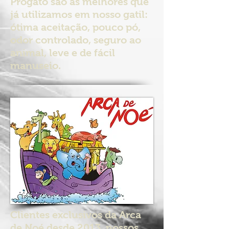
Progato são as melhores que
já utilizamos em nosso gatil:
ótima aceitação, pouco pó,
odor controlado, seguro ao
animal, leve e de fácil
manuseio.
Clientes exclusivos da Arca
de Noé desde 2013, nossos