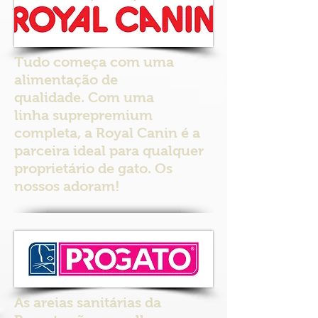
Tudo começa com uma
alimentação de
qualidade. Com uma
linha suprepremium
completa, a Royal Canin é a
parceira ideal para qualquer
proprietário de gato. Os
nossos adoram!
As areias sanitárias da