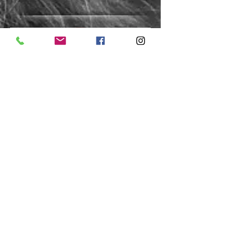
Produtos perfeitos para lavar
os gatos, sem agredir os pelos
ou a pele deles. Desde
2010 utilizamos os produtos
da Royal Shower em nossos
gatos.