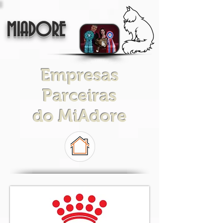
MIADORE
Empresas
Parceiras
do MiAdore